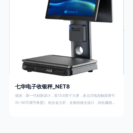
七华电子收银秤_NET8
描述：新一代创新设计，双15.6英寸大屏，多点式电容触摸屏可
(0~50可调节角度)。铝合金立杆，全新的线仓设计，轻松藏线，
防止线材暴露杂乱。台面整洁有序。七华自研称重专利技术，称
重稳定、快速；过载保护设计，设强度称重频率下也能保持稳定
准确；通过国家计量认证, 支持国内各地区检验要求。外观无死角
设计，方便日常维修清洁。 防水防虫设计，轻松应该对农贸市场