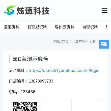
爱宝资料
智百威资料
客如云资料
自强资料
银
网站首页
下载中心
云E宝资料
云E宝演示账号
后台地址：
https://stats.91yunebao.com/#/login
门店编号：
13873993733
密码：123456