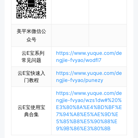
美平米微信公
众号
云E宝系列
https://www.yuque.com/de
常见问题
ngjie-fvyao/wodfl7
云E宝快速入
https://www.yuque.com/de
门教程
ngjie-fvyao/punezy
https://www.yuque.com/de
ngjie-fvyao/wzs1dw#%20%
云E宝使用宝
E3%80%8A%E4%BD%BF%E
典合集
7%94%A8%E5%AE%9D%E
5%85%B8%E5%90%88%E
9%9B%86%E3%80%8B