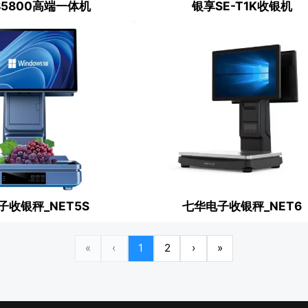
B5800高端一体机
银享SE-T1K收银机
子收银秤_NET5S
七华电子收银秤_NET6
«
‹
1
2
›
»