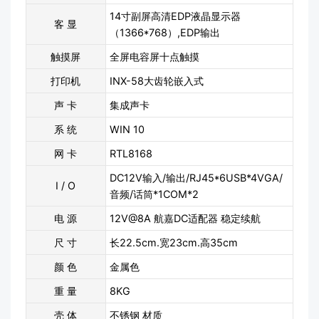
14寸副屏高清EDP液晶显示器
客 显
（1366*768）,EDP输出
触摸屏
全屏电容屏十点触摸
打印机
INX-58大齿轮嵌入式
声 卡
集成声卡
系 统
WIN 10
网 卡
RTL8168
DC12V输入/输出/RJ45*6USB*4VGA/
I / O
音频/话筒*1COM*2
电 源
12V@8A 航嘉DC适配器 稳定续航
尺 寸
长22.5cm.宽23cm.高35cm
颜 色
金属色
重 量
8KG
壳 体
不锈钢 材质