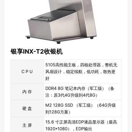
银享INX-T2收银机
5105高性能主板，四核处理器，整机无
C P U
风扇设计，稳定续航，低功耗，散热更
好
DDR4 8G 笔记本内存（军工级）（备
内 存
注：原3代4G升级到4代8G）
M2 128G SSD （军工级）（64G升级
硬 盘
到128G方案）
15.6 寸正屏高清EDP液晶显示器（最高
主 屏
1920*1080），EDP输出